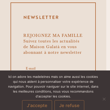
NEWSLETTER
REJOIGNEZ MA FAMILLE
Suivez toutes les actualités
de Maison Galatà en vous
abonnant à notre newsletter
Ici on adore les madeleines mais on aime aussi les cookies
qui nous aident à personnaliser votre expérience de
>
navigation. Pour pouvoir naviguer sur le site internet, dans
les meilleures conditions, nous vous recommandons
d'accepter les cookies.
J'accepte
Je refuse