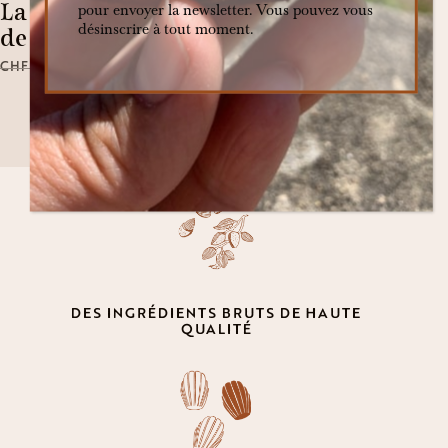
La Box sélection
pour envoyer la newsletter. Vous pouvez vous
désinscrire à tout moment.
de Noël
CHF
32.00
CHF
30.00
DES INGRÉDIENTS BRUTS DE HAUTE
QUALITÉ