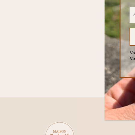
Vo
Vo