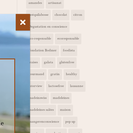
amandes
artisanat
cestquilabosse
chocolat
citron
Degustation en conscience
eco-responsable
ecoresponsable
Fondation Bodmer
foodista
fraises
galata
glutenfree
gourmand
gratin
healthy
interview
lactosefree
lausanne
madeinswiss
madeleines
madeleines salées
maison
de
mangerenconscience
pop up