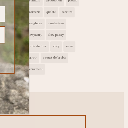
premium
production
proust
pâtisserie
qualité
recettes
sansgluten
sanslactose
slowpastry
slow pastry
sortie du four
story
suisse
terroir
yaourt de brebis
évènement