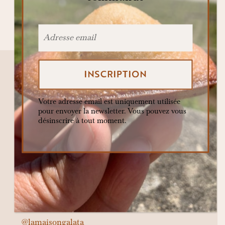
story
suisse
terroir
yaourt de brebis
évènement
Votre adresse email est uniquement utilisée
pour envoyer la newsletter. Vous pouvez vous
désinscrire à tout moment.
La Bosse vous invite chaque jour à faire
voyager vos papilles, éveiller vos sens et
retrouver l’émotion pure du goût
authentique.
Contacter la Bosse : hello@maisongalata.ch
@lamaisongalata