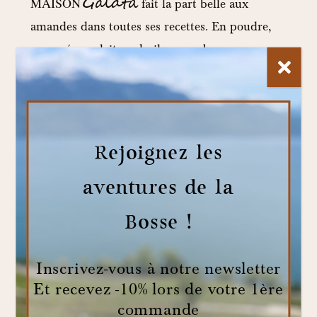
Galatà
MAISON
fait la part belle aux
amandes dans toutes ses recettes. En poudre,
en purée, en lait, en huile ou en beurre,
crues, rôties ou légèrement torréfiées, elles
apportent du goût, du moelleux mais aussi
plein de nutriments bons pour la santé ! Les
amandes sont…
Rejoignez les
aventures de la
Catégories
FOURNISSEURS
Bosse !
INGRÉDIENTS
NEWS
Inscrivez-vous à notre newsletter
RECETTES
Et recevez -10% lors de votre 1ère
commande