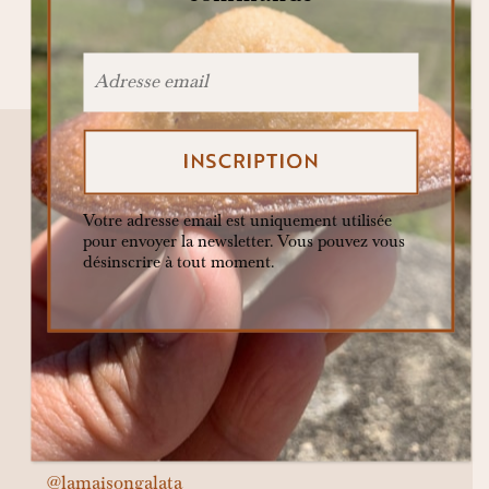
story
suisse
terroir
yaourt de brebis
évènement
Votre adresse email est uniquement utilisée
pour envoyer la newsletter. Vous pouvez vous
désinscrire à tout moment.
La Bosse vous invite chaque jour à faire
voyager vos papilles, éveiller vos sens et
retrouver l’émotion pure du goût
authentique.
Contacter la Bosse : hello@maisongalata.ch
@lamaisongalata