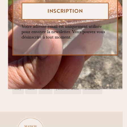
ecoresponsable
Fondation Bodmer
foodista
fraises
galata
glutenfree
gourmand
gratin
healthy
Votre adresse email est uniquement utilisée
pour envoyer la newsletter. Vous pouvez vous
interview
lactosefree
lausanne
madeinswiss
désinscrire à tout moment.
madeleines
madeleines salées
maison
mangerenconscience
pop up
premium
production
proust
pâtisserie
qualité
recettes
sansgluten
sanslactose
slowpastry
slow pastry
sortie du four
story
suisse
terroir
yaourt de brebis
évènement