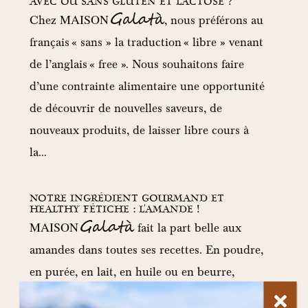
AVEC OU SANS GLUTEN ET LACTOSE ?
Galatà
MAISON
Chez
, nous préférons au
français « sans » la traduction « libre » venant
de l’anglais « free ». Nous souhaitons faire
d’une contrainte alimentaire une opportunité
de découvrir de nouvelles saveurs, de
nouveaux produits, de laisser libre cours à
la…
NOTRE INGRÉDIENT GOURMAND ET
HEALTHY FÉTICHE : L’AMANDE !
Galatà
MAISON
fait la part belle aux
amandes dans toutes ses recettes. En poudre,
en purée, en lait, en huile ou en beurre,
crues, rôties ou légèrement torréfiées, elles