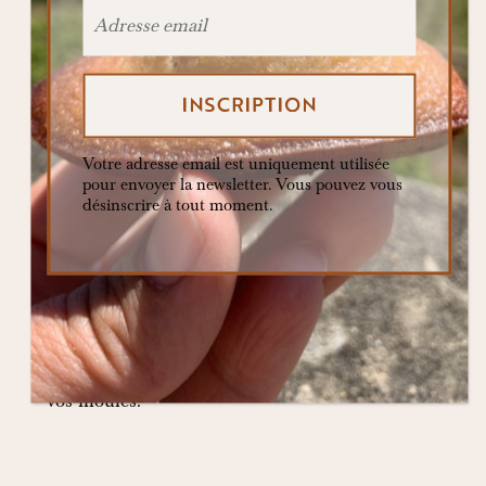
démouler les madeleines encore chaudes en
les inclinant de côté sur la plaque de cuisson.
Cette recette de madeleines se suffit à elle-
même mais vous pouvez aussi lui donner un
peu de peps en badigeonnant les madeleines
Votre adresse email est uniquement utilisée
à la sortie du four avec un glaçage citron
pour envoyer la newsletter. Vous pouvez vous
désinscrire à tout moment.
(mélange de sucre glace et jus de citron).
L’astuce de la Bosse :
comment faire pour
avoir une jolie bosse ? la base c’est d’avoir une
pâte bien froide et un four très chaud. Mais le
petit secret c’est aussi de ne pas trop remplir
vos moules.