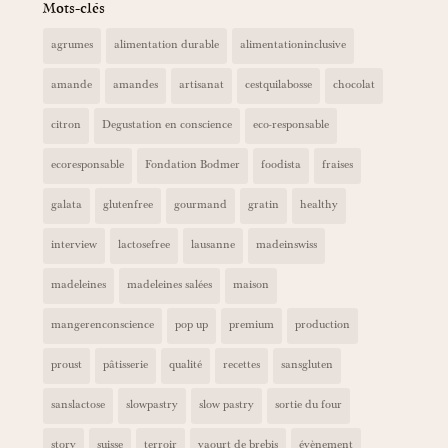
Mots-clés
agrumes
alimentation durable
alimentationinclusive
amande
amandes
artisanat
cestquilabosse
chocolat
citron
Degustation en conscience
eco-responsable
ecoresponsable
Fondation Bodmer
foodista
fraises
galata
glutenfree
gourmand
gratin
healthy
interview
lactosefree
lausanne
madeinswiss
madeleines
madeleines salées
maison
mangerenconscience
pop up
premium
production
proust
pâtisserie
qualité
recettes
sansgluten
sanslactose
slowpastry
slow pastry
sortie du four
story
suisse
terroir
yaourt de brebis
évènement