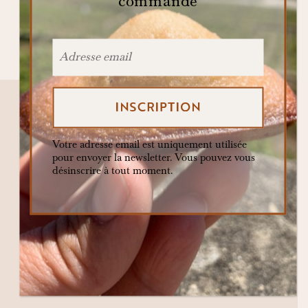
commande
story
suisse
terroir
yaourt de brebis
évènement
Votre adresse email est uniquement utilisée
pour envoyer la newsletter. Vous pouvez vous
désinscrire à tout moment.
La Bosse vous invite chaque jour à faire
voyager vos papilles, éveiller vos sens et
retrouver l’émotion pure du goût
authentique.
Contacter la Bosse : hello@maisongalata.ch